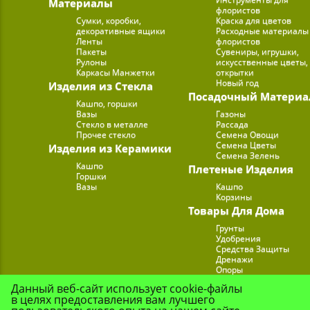
Материалы
флористов
Сумки, коробки,
Краска для цветов
декоративные ящики
Расходные материалы
Ленты
флористов
Пакеты
Сувениры, игрушки,
Рулоны
искусственные цветы,
Каркасы Манжетки
открытки
Новый год
Изделия из Стекла
Посадочный Материа
Кашпо, горшки
Вазы
Газоны
Стекло в металле
Рассада
Прочее стекло
Семена Овощи
Семена Цветы
Изделия из Керамики
Семена Зелень
Кашпо
Плетеные Изделия
Горшки
Вазы
Кашпо
Корзины
Товары Для Дома
Грунты
Удобрения
Средства Защиты
Дренажи
Опоры
Субстраты
Данный веб-сайт использует cookie-файлы
Подставки для Цветов
в целях предоставления вам лучшего
Опрыскиватели, лейк