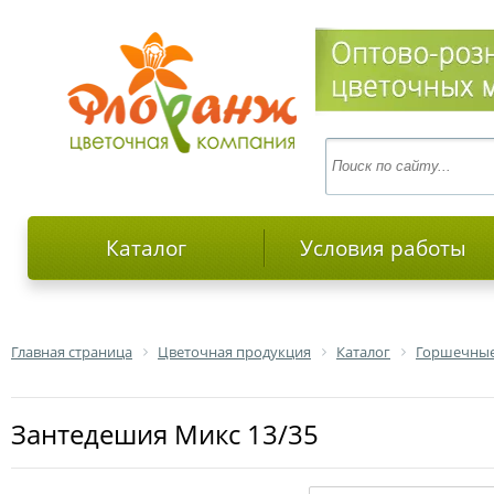
Каталог
Условия работы
Главная страница
Цветочная продукция
Каталог
Горшечные
Зантедешия Микс 13/35