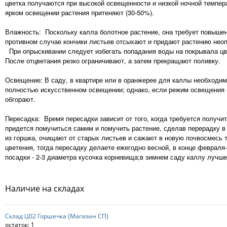
цветка получаются при высокой освещенности и низкой ночной темпер
ярком освещении растения притеняют (30-50%).
Влажность: Поскольку калла болотное растение, она требует повышен
противном случае кончики листьев отсыхают и придают растению неоп
При опрыскивании следует избегать попадания воды на покрывала цве
После отцветания резко ограничивают, а затем прекращают поливку.
Освещение: В саду, в квартире или в оранжерее для каллы необходим
полностью искусственном освещении; однако, если режим освещения 
обгорают.
Пересадка: Время пересадки зависит от того, когда требуется получит
придется помучиться самим и помучить растение, сделав перерадку в 
из горшка, очищают от старых листьев и сажают в новую почвосмесь т
цветения, тогда пересадку делаете ежегодно весной, в конце февраля-
посадки - 2-3 диаметра кусочка корневища;в зимнем саду каллу лучше
Наличие на складах
Склад Ц02 Горшечка (Магазин СП)
остаток:
1