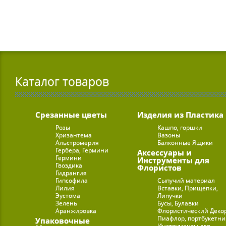
Каталог товаров
Срезанные цветы
Изделия из Пластика
Розы
Кашпо, горшки
Хризантема
Вазоны
Альстромерия
Балконные Ящики
Гербера, Гермини
Аксессуары и
Гермини
Инструменты для
Гвоздика
Флористов
Гидрангия
Гипсофила
Сыпучий материал
Лилия
Вставки, Прищепки,
Эустома
Липучки
Зелень
Бусы, Булавки
Аранжировка
Флористический Деко
Пиафлор, портбукетн
Упаковочные
Инструменты для