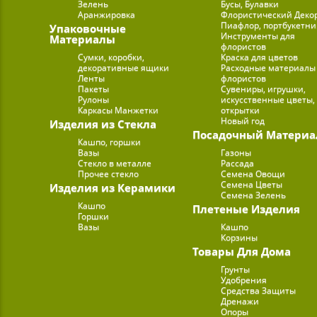
Зелень
Бусы, Булавки
Аранжировка
Флористический Деко
Пиафлор, портбукетн
Упаковочные
Инструменты для
Материалы
флористов
Сумки, коробки,
Краска для цветов
декоративные ящики
Расходные материалы
Ленты
флористов
Пакеты
Сувениры, игрушки,
Рулоны
искусственные цветы,
Каркасы Манжетки
открытки
Новый год
Изделия из Стекла
Посадочный Материа
Кашпо, горшки
Вазы
Газоны
Стекло в металле
Рассада
Прочее стекло
Семена Овощи
Семена Цветы
Изделия из Керамики
Семена Зелень
Кашпо
Плетеные Изделия
Горшки
Вазы
Кашпо
Корзины
Товары Для Дома
Грунты
Удобрения
Средства Защиты
Дренажи
Опоры