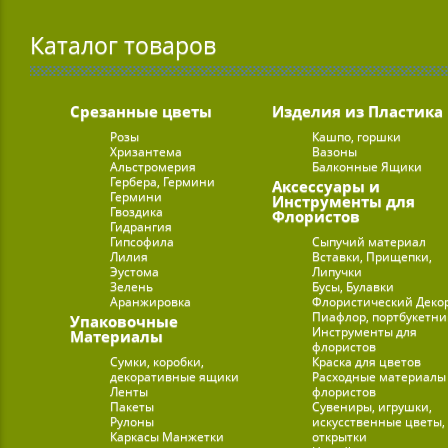
Каталог товаров
Срезанные цветы
Изделия из Пластика
Розы
Кашпо, горшки
Хризантема
Вазоны
Альстромерия
Балконные Ящики
Гербера, Гермини
Аксессуары и
Гермини
Инструменты для
Гвоздика
Флористов
Гидрангия
Гипсофила
Сыпучий материал
Лилия
Вставки, Прищепки,
Эустома
Липучки
Зелень
Бусы, Булавки
Аранжировка
Флористический Деко
Пиафлор, портбукетн
Упаковочные
Инструменты для
Материалы
флористов
Сумки, коробки,
Краска для цветов
декоративные ящики
Расходные материалы
Ленты
флористов
Пакеты
Сувениры, игрушки,
Рулоны
искусственные цветы,
Каркасы Манжетки
открытки