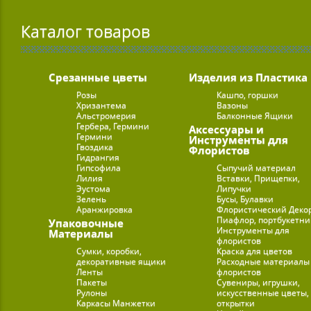
Каталог товаров
Срезанные цветы
Изделия из Пластика
Розы
Кашпо, горшки
Хризантема
Вазоны
Альстромерия
Балконные Ящики
Гербера, Гермини
Аксессуары и
Гермини
Инструменты для
Гвоздика
Флористов
Гидрангия
Гипсофила
Сыпучий материал
Лилия
Вставки, Прищепки,
Эустома
Липучки
Зелень
Бусы, Булавки
Аранжировка
Флористический Деко
Пиафлор, портбукетн
Упаковочные
Инструменты для
Материалы
флористов
Сумки, коробки,
Краска для цветов
декоративные ящики
Расходные материалы
Ленты
флористов
Пакеты
Сувениры, игрушки,
Рулоны
искусственные цветы,
Каркасы Манжетки
открытки