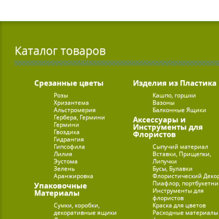
Каталог товаров
Срезанные цветы
Изделия из Пластика
Розы
Кашпо, горшки
Хризантема
Вазоны
Альстромерия
Балконные Ящики
Гербера, Гермини
Аксессуары и
Гермини
Инструменты для
Гвоздика
Флористов
Гидрангия
Гипсофила
Сыпучий материал
Лилия
Вставки, Прищепки,
Эустома
Липучки
Зелень
Бусы, Булавки
Аранжировка
Флористический Деко
Пиафлор, портбукетн
Упаковочные
Инструменты для
Материалы
флористов
Сумки, коробки,
Краска для цветов
декоративные ящики
Расходные материалы