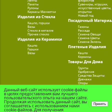
Ленты
флористов
Пакеты
Сувениры, игрушки,
Рулоны
искусственные цветы,
Каркасы Манжетки
открытки
Новый год
Изделия из Стекла
Посадочный Материа
Кашпо, горшки
Вазы
Газоны
Стекло в металле
Рассада
Прочее стекло
Семена Овощи
Семена Цветы
Изделия из Керамики
Семена Зелень
Кашпо
Плетеные Изделия
Горшки
Вазы
Кашпо
Корзины
Товары Для Дома
Грунты
Удобрения
Средства Защиты
Дренажи
Опоры
Субстраты
Данный веб-сайт использует cookie-файлы
Подставки для Цветов
в целях предоставления вам лучшего
Опрыскиватели, лейк
пользовательского опыта на нашем сайте.
Продолжая использовать данный сайт, вы
Принять
соглашаетесь с использованием нами
cookie-файлов. Для получения
© Цветочная Комп