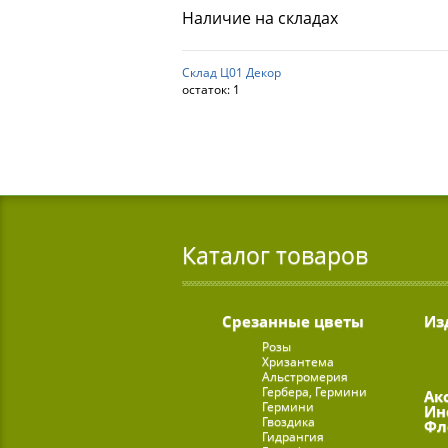
Наличие на складах
Склад Ц01 Декор
остаток:
1
Каталог товаров
Срезанные цветы
Из
Розы
Хризантема
Альстромерия
Гербера, Гермини
Ак
Гермини
Ин
Гвоздика
Фл
Гидрангия