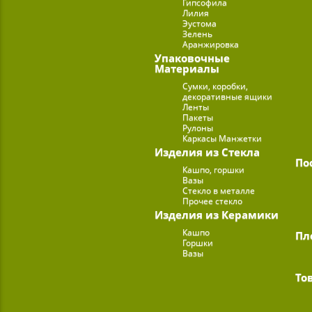
Гипсофила
Лилия
Эустома
Зелень
Аранжировка
Упаковочные
Материалы
Сумки, коробки,
декоративные ящики
Ленты
Пакеты
Рулоны
Каркасы Манжетки
Изделия из Стекла
По
Кашпо, горшки
Вазы
Стекло в металле
Прочее стекло
Изделия из Керамики
Кашпо
Пл
Горшки
Вазы
То