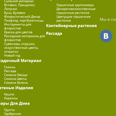
Сыпучий материал
Вставки, Прищепки,
Горшечные крупномеры
Липучки
Декоративнолиственные
Бусы, Булавки
горшечные растения
Флористический Декор
Цветущие горшечные
Мы в со
Пиафлор, портбукетницы
растения
Инструменты для
Контейнерные растения
флористов
Краска для цветов
Рассада
Расходные материалы для
флористов
Сувениры, игрушки,
искусственные цветы,
открытки
Новый год
садочный Материал
Газоны
Рассада
Семена Овощи
Семена Цветы
Семена Зелень
етеные Изделия
Кашпо
Корзины
вары Для Дома
Грунты
Удобрения