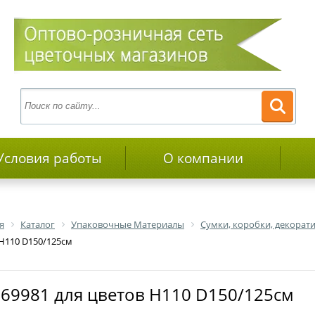
Условия работы
О компании
я
Каталог
Упаковочные Материалы
Сумки, коробки, декора
 H110 D150/125см
 69981 для цветов H110 D150/125см