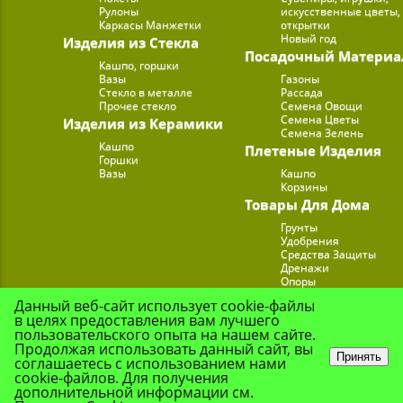
Рулоны
искусственные цветы,
Каркасы Манжетки
открытки
Новый год
Изделия из Стекла
Посадочный Материа
Кашпо, горшки
Вазы
Газоны
Стекло в металле
Рассада
Прочее стекло
Семена Овощи
Семена Цветы
Изделия из Керамики
Семена Зелень
Кашпо
Плетеные Изделия
Горшки
Вазы
Кашпо
Корзины
Товары Для Дома
Грунты
Удобрения
Средства Защиты
Дренажи
Опоры
Субстраты
Данный веб-сайт использует cookie-файлы
Подставки для Цветов
в целях предоставления вам лучшего
Опрыскиватели, лейк
пользовательского опыта на нашем сайте.
Продолжая использовать данный сайт, вы
Принять
соглашаетесь с использованием нами
cookie-файлов. Для получения
© Цветочная Комп
дополнительной информации см.