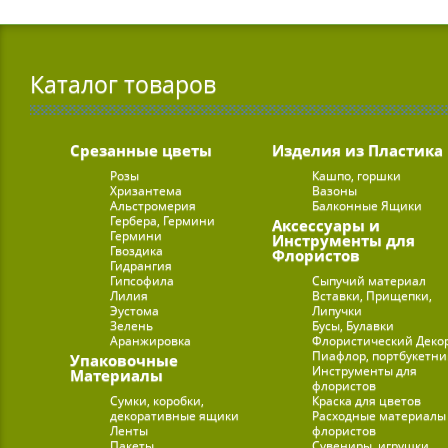
Каталог товаров
Срезанные цветы
Изделия из Пластика
Розы
Кашпо, горшки
Хризантема
Вазоны
Альстромерия
Балконные Ящики
Гербера, Гермини
Аксессуары и
Гермини
Инструменты для
Гвоздика
Флористов
Гидрангия
Гипсофила
Сыпучий материал
Лилия
Вставки, Прищепки,
Эустома
Липучки
Зелень
Бусы, Булавки
Аранжировка
Флористический Деко
Пиафлор, портбукетн
Упаковочные
Инструменты для
Материалы
флористов
Сумки, коробки,
Краска для цветов
декоративные ящики
Расходные материалы
Ленты
флористов
Пакеты
Сувениры, игрушки,