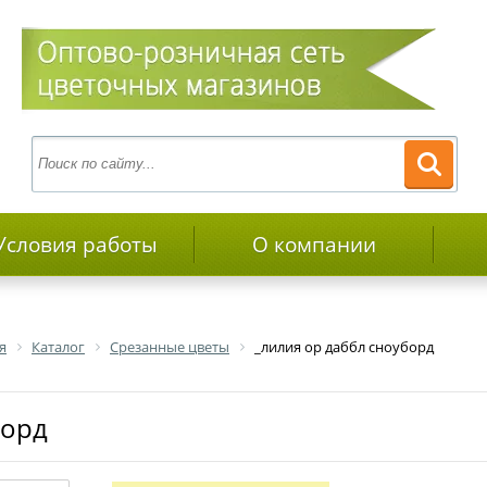
Условия работы
О компании
я
Каталог
Срезанные цветы
_лилия ор даббл сноуборд
борд