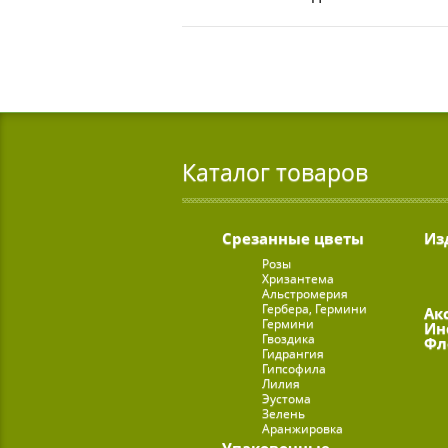
Каталог товаров
Срезанные цветы
Из
Розы
Хризантема
Альстромерия
Гербера, Гермини
Ак
Гермини
Ин
Гвоздика
Фл
Гидрангия
Гипсофила
Лилия
Эустома
Зелень
Аранжировка
Упаковочные