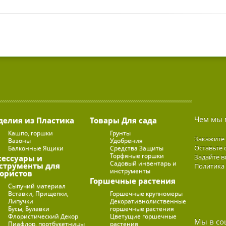
Чем мы 
делия из Пластика
Товары Для сада
Кашпо, горшки
Грунты
Закажите
Вазоны
Удобрения
Оставьте 
Балконные Ящики
Средства Защиты
Торфяные горшки
Задайте в
сессуары и
Садовый инвентарь и
струменты для
Политика
инструменты
ористов
Горшечные растения
Сыпучий материал
Вставки, Прищепки,
Горшечные крупномеры
Липучки
Декоративнолиственные
Бусы, Булавки
горшечные растения
Флористический Декор
Цветущие горшечные
Мы в со
Пиафлор, портбукетницы
растения