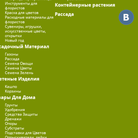
Инструменты для
Контейнерные растения
флористов
Краска для цветов
Рассада
Расходные материалы для
флористов
Сувениры, игрушки,
искусственные цветы,
открытки
Новый год
садочный Материал
Газоны
Рассада
Семена Овощи
Семена Цветы
Семена Зелень
етеные Изделия
Кашпо
Корзины
вары Для Дома
Грунты
Удобрения
Средства Защиты
Дренажи
Опоры
Субстраты
Подставки для Цветов
Опрыскиватели, лейки