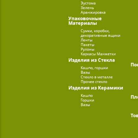
Эустома
Зелень
Аранжировка
Упаковочные
Материалы
Сумки, коробки,
декоративные ящики
Ленты
Пакеты
Рулоны
Каркасы Манжетки
Изделия из Стекла
По
Кашпо, горшки
Вазы
Стекло в металле
Прочее стекло
Изделия из Керамики
Кашпо
Пл
Горшки
Вазы
То