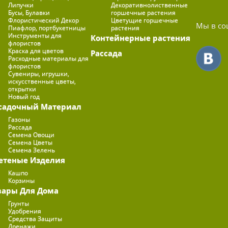
Липучки
Декоративнолиственные
Бусы, Булавки
горшечные растения
Флористический Декор
Цветущие горшечные
Мы в со
Пиафлор, портбукетницы
растения
Инструменты для
Контейнерные растения
флористов
Краска для цветов
Рассада
Расходные материалы для
флористов
Сувениры, игрушки,
искусственные цветы,
открытки
Новый год
садочный Материал
Газоны
Рассада
Семена Овощи
Семена Цветы
Семена Зелень
етеные Изделия
Кашпо
Корзины
вары Для Дома
Грунты
Удобрения
Средства Защиты
Дренажи