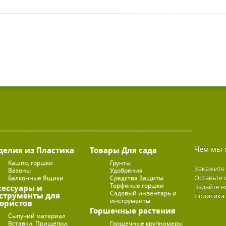
Чем мы 
делия из Пластика
Товары Для сада
Кашпо, горшки
Грунты
Закажите
Вазоны
Удобрения
Оставьте 
Балконные Ящики
Средства Защиты
Торфяные горшки
Задайте в
сессуары и
Садовый инвентарь и
струменты для
Политика
инструменты
ористов
Горшечные растения
Сыпучий материал
Вставки, Прищепки,
Горшечные крупномеры