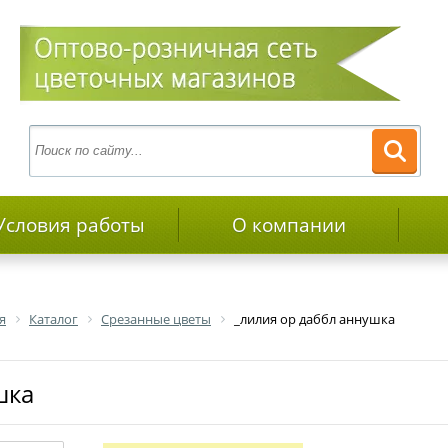
Условия работы
О компании
я
Каталог
Срезанные цветы
_лилия ор даббл аннушка
шка