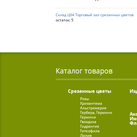
Склад Ц04 Торговый зал срезанных цветов
остаток:
5
Каталог товаров
Срезанные цветы
Из
Розы
Хризантема
Альстромерия
Гербера, Гермини
Ак
Гермини
Ин
Гвоздика
Фл
Гидрангия
Гипсофила
Лилия