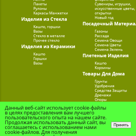
Пакеты
Сувениры, игрушки,
Рулоны
искусственные цветы,
Каркасы Манжетки
открытки
Новый год
Изделия из Стекла
Посадочный Материа
Кашпо, горшки
Вазы
Газоны
Стекло в металле
Рассада
Прочее стекло
Семена Овощи
Семена Цветы
Изделия из Керамики
Семена Зелень
Кашпо
Плетеные Изделия
Горшки
Вазы
Кашпо
Корзины
Товары Для Дома
Грунты
Удобрения
Средства Защиты
Дренажи
Опоры
Субстраты
Данный веб-сайт использует cookie-файлы
Подставки для Цветов
в целях предоставления вам лучшего
Опрыскиватели, лейк
пользовательского опыта на нашем сайте.
Продолжая использовать данный сайт, вы
Принять
соглашаетесь с использованием нами
cookie-файлов. Для получения
© Цветочная Комп