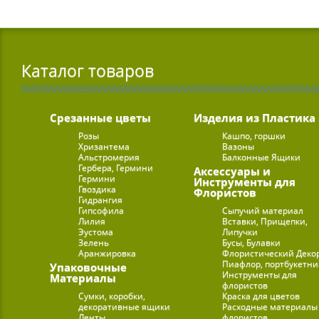
Каталог товаров
Срезанные цветы
Изделия из Пластика
Розы
Кашпо, горшки
Хризантема
Вазоны
Альстромерия
Балконные Ящики
Гербера, Гермини
Аксессуары и
Гермини
Инструменты для
Гвоздика
Флористов
Гидрангия
Гипсофила
Сыпучий материал
Лилия
Вставки, Прищепки,
Эустома
Липучки
Зелень
Бусы, Булавки
Аранжировка
Флористический Деко
Пиафлор, портбукетн
Упаковочные
Инструменты для
Материалы
флористов
Сумки, коробки,
Краска для цветов
декоративные ящики
Расходные материалы
Ленты
флористов