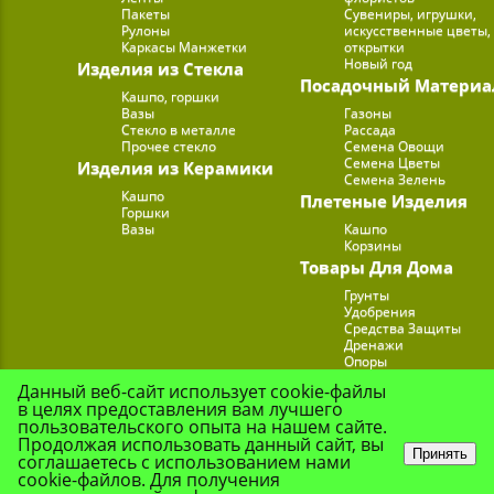
Пакеты
Сувениры, игрушки,
Рулоны
искусственные цветы,
Каркасы Манжетки
открытки
Новый год
Изделия из Стекла
Посадочный Материа
Кашпо, горшки
Вазы
Газоны
Стекло в металле
Рассада
Прочее стекло
Семена Овощи
Семена Цветы
Изделия из Керамики
Семена Зелень
Кашпо
Плетеные Изделия
Горшки
Вазы
Кашпо
Корзины
Товары Для Дома
Грунты
Удобрения
Средства Защиты
Дренажи
Опоры
Субстраты
Данный веб-сайт использует cookie-файлы
Подставки для Цветов
в целях предоставления вам лучшего
Опрыскиватели, лейк
пользовательского опыта на нашем сайте.
Продолжая использовать данный сайт, вы
Принять
соглашаетесь с использованием нами
cookie-файлов. Для получения
© Цветочная Комп