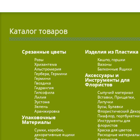
Каталог товаров
Срезанные цветы
Изделия из Пластика
Розы
Кашпо, горшки
Хризантема
Вазоны
Альстромерия
Балконные Ящики
Гербера, Гермини
Аксессуары и
Гермини
Инструменты для
Гвоздика
Флористов
Гидрангия
Гипсофила
Сыпучий материал
Лилия
Вставки, Прищепки,
Эустома
Липучки
Зелень
Бусы, Булавки
Аранжировка
Флористический Деко
Пиафлор, портбукетн
Упаковочные
Инструменты для
Материалы
флористов
Сумки, коробки,
Краска для цветов
декоративные ящики
Расходные материалы
Ленты
флористов