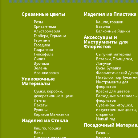
Срезанные цветы
Изделия из Пластика
Розы
Кашпо, горшки
Хризантема
Вазоны
Альстромерия
Балконные Ящики
Гербера, Гермини
Аксессуары и
Гермини
Инструменты для
Гвоздика
Флористов
Гидрангия
Гипсофила
Сыпучий материал
Лилия
Вставки, Прищепки,
Эустома
Липучки
Зелень
Бусы, Булавки
Аранжировка
Флористический Деко
Пиафлор, портбукетн
Упаковочные
Инструменты для
Материалы
флористов
Сумки, коробки,
Краска для цветов
декоративные ящики
Расходные материалы
Ленты
флористов
Пакеты
Сувениры, игрушки,
Рулоны
искусственные цветы,
Каркасы Манжетки
открытки
Новый год
Изделия из Стекла
Посадочный Материа
Кашпо, горшки
Вазы
Газоны
Стекло в металле
Рассада