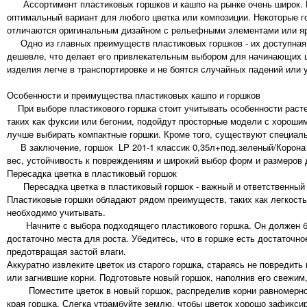
Ассортимент пластиковых горшков и кашпо на рынке очень широк. М
оптимальный вариант для любого цветка или композиции. Некоторые г
отличаются оригинальным дизайном с рельефными элементами или яр
Одно из главных преимуществ пластиковых горшков - их доступная с
дешевле, что делает его привлекательным выбором для начинающих цв
изделия легче в транспортировке и не боятся случайных падений или 
Особенности и преимущества пластиковых кашпо и горшков
При выборе пластикового горшка стоит учитывать особенности растен
таких как фуксии или бегонии, подойдут просторные модели с хор
лучше выбирать компактные горшки. Кроме того, существуют специал
В заключение, горшок LP 201-1 классик 0,35л+под.зеленый/Корона - 
вес, устойчивость к повреждениям и широкий выбор форм и размеров
Пересадка цветка в пластиковый горшок
Пересадка цветка в пластиковый горшок - важный и ответственный п
Пластиковые горшки обладают рядом преимуществ, таких как легкость,
необходимо учитывать.
Начните с выбора подходящего пластикового горшка. Он должен быт
достаточно места для роста. Убедитесь, что в горшке есть достаточн
предотвращая застой влаги.
Аккуратно извлеките цветок из старого горшка, стараясь не повред
или загнившие корни. Подготовьте новый горшок, наполнив его свежи
Поместите цветок в новый горшок, распределив корни равномерно п
края горшка. Слегка утрамбуйте землю, чтобы цветок хорошо зафикси