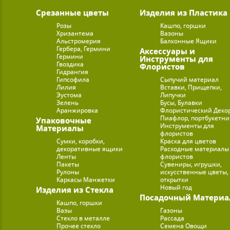
Срезанные цветы
Изделия из Пластика
Розы
Кашпо, горшки
Хризантема
Вазоны
Альстромерия
Балконные Ящики
Гербера, Гермини
Аксессуары и
Гермини
Инструменты для
Гвоздика
Флористов
Гидрангия
Гипсофила
Сыпучий материал
Лилия
Вставки, Прищепки,
Эустома
Липучки
Зелень
Бусы, Булавки
Аранжировка
Флористический Деко
Пиафлор, портбукетн
Упаковочные
Инструменты для
Материалы
флористов
Сумки, коробки,
Краска для цветов
декоративные ящики
Расходные материалы
Ленты
флористов
Пакеты
Сувениры, игрушки,
Рулоны
искусственные цветы,
Каркасы Манжетки
открытки
Новый год
Изделия из Стекла
Посадочный Материа
Кашпо, горшки
Вазы
Газоны
Стекло в металле
Рассада
Прочее стекло
Семена Овощи