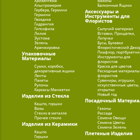
Хризантема
Вазоны
Альстромерия
Балконные Ящики
Гербера, Гермини
Аксессуары и
Гермини
Инструменты для
Гвоздика
Флористов
Гидрангия
Гипсофила
Сыпучий материал
Лилия
Вставки, Прищепки,
Эустома
Липучки
Зелень
Бусы, Булавки
Аранжировка
Флористический Деко
Пиафлор, портбукетн
Упаковочные
Инструменты для
Материалы
флористов
Сумки, коробки,
Краска для цветов
декоративные ящики
Расходные материалы
Ленты
флористов
Пакеты
Сувениры, игрушки,
Рулоны
искусственные цветы,
Каркасы Манжетки
открытки
Новый год
Изделия из Стекла
Посадочный Материа
Кашпо, горшки
Вазы
Газоны
Стекло в металле
Рассада
Прочее стекло
Семена Овощи
Семена Цветы
Изделия из Керамики
Семена Зелень
Кашпо
Плетеные Изделия
Горшки