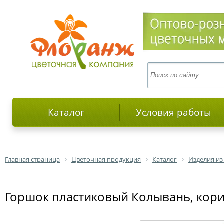
Каталог
Условия работы
Главная страница
Цветочная продукция
Каталог
Изделия из
Горшок пластиковый Колывань, кори