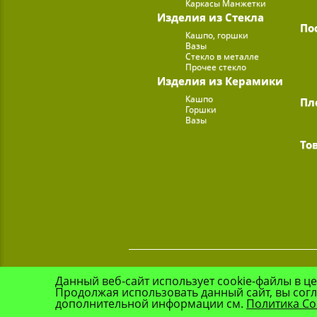
Каркасы Манжетки
Изделия из Стекла
По
Кашпо, горшки
Вазы
Стекло в металле
Прочее стекло
Изделия из Керамики
Кашпо
Пл
Горшки
Вазы
То
Данный веб-сайт использует cookie-файлы в ц
Продолжая использовать данный сайт, вы сог
дополнительной информации см.
Политика Co