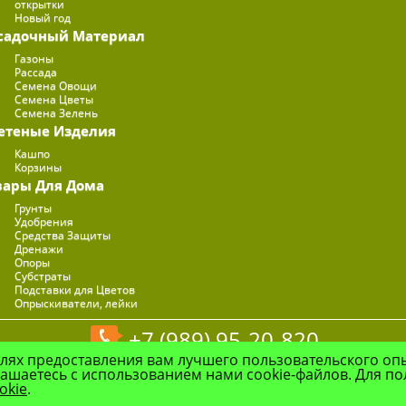
открытки
Новый год
садочный Материал
Газоны
Рассада
Семена Овощи
Семена Цветы
Семена Зелень
етеные Изделия
Кашпо
Корзины
вары Для Дома
Грунты
Удобрения
Средства Защиты
Дренажи
Опоры
Субстраты
Подставки для Цветов
Опрыскиватели, лейки
+7 (989) 95-20-820
елях предоставления вам лучшего пользовательского оп
© Цветочная Компания "Флоранж", 2026
лашаетесь с использованием нами cookie-файлов. Для п
okie
.