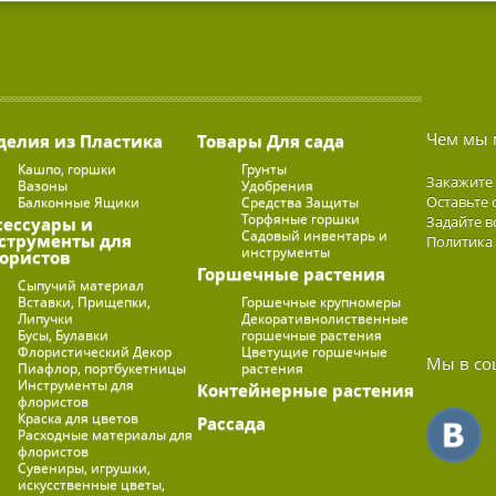
Чем мы 
делия из Пластика
Товары Для сада
Кашпо, горшки
Грунты
Закажите
Вазоны
Удобрения
Оставьте 
Балконные Ящики
Средства Защиты
Торфяные горшки
Задайте в
сессуары и
Садовый инвентарь и
струменты для
Политика
инструменты
ористов
Горшечные растения
Сыпучий материал
Вставки, Прищепки,
Горшечные крупномеры
Липучки
Декоративнолиственные
Бусы, Булавки
горшечные растения
Флористический Декор
Цветущие горшечные
Мы в со
Пиафлор, портбукетницы
растения
Инструменты для
Контейнерные растения
флористов
Краска для цветов
Рассада
Расходные материалы для
флористов
Сувениры, игрушки,
искусственные цветы,