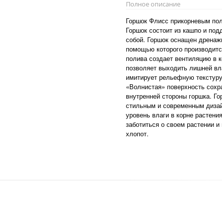
Полное описание
Горшок Флисс прикорневым пол
Горшок состоит из кашпо и под
собой. Горшок оснащен дренаж
помощью которого производитс
полива создает вентиляцию в к
позволяет выходить лишней вл
имитирует рельефную текстуру
«Волнистая» поверхность сохра
внутренней стороны горшка. Го
стильным и современным дизай
уровень влаги в корне растени
заботиться о своем растении и
хлопот.