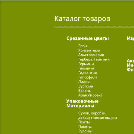
Каталог товаров
Срезанные цветы
Из
Розы
Хризантема
Альстромерия
Гербера, Гермини
Ак
Гермини
Ин
Гвоздика
Фл
Гидрангия
Гипсофила
Лилия
Эустома
Зелень
Аранжировка
Упаковочные
Материалы
Сумки, коробки,
декоративные ящики
Ленты
Пакеты
Рулоны