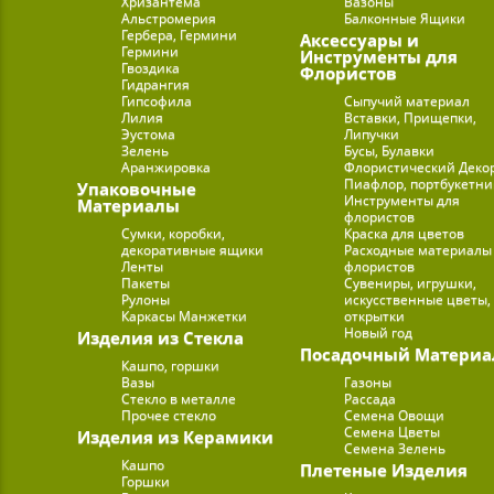
Хризантема
Вазоны
Альстромерия
Балконные Ящики
Гербера, Гермини
Аксессуары и
Гермини
Инструменты для
Гвоздика
Флористов
Гидрангия
Гипсофила
Сыпучий материал
Лилия
Вставки, Прищепки,
Эустома
Липучки
Зелень
Бусы, Булавки
Аранжировка
Флористический Деко
Пиафлор, портбукетн
Упаковочные
Инструменты для
Материалы
флористов
Сумки, коробки,
Краска для цветов
декоративные ящики
Расходные материалы
Ленты
флористов
Пакеты
Сувениры, игрушки,
Рулоны
искусственные цветы,
Каркасы Манжетки
открытки
Новый год
Изделия из Стекла
Посадочный Материа
Кашпо, горшки
Вазы
Газоны
Стекло в металле
Рассада
Прочее стекло
Семена Овощи
Семена Цветы
Изделия из Керамики
Семена Зелень
Кашпо
Плетеные Изделия
Горшки