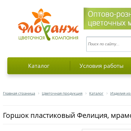
Каталог
Условия работы
Главная страница
Цветочная продукция
Каталог
Изделия из
Горшок пластиковый Фелиция, мрамор