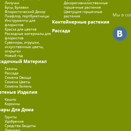
Липучки
Декоративнолиственные
Бусы, Булавки
горшечные растения
Флористический Декор
Цветущие горшечные
Мы в со
Пиафлор, портбукетницы
растения
Инструменты для
Контейнерные растения
флористов
Краска для цветов
Рассада
Расходные материалы для
флористов
Сувениры, игрушки,
искусственные цветы,
открытки
Новый год
садочный Материал
Газоны
Рассада
Семена Овощи
Семена Цветы
Семена Зелень
етеные Изделия
Кашпо
Корзины
вары Для Дома
Грунты
Удобрения
Средства Защиты
Дренажи