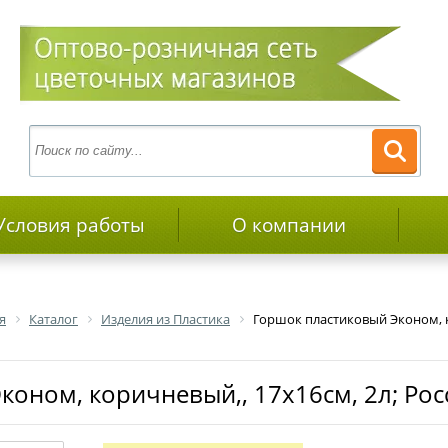
Условия работы
О компании
я
Каталог
Изделия из Пластика
Горшок пластиковый Эконом, к
коном, коричневый,, 17х16см, 2л; Рос