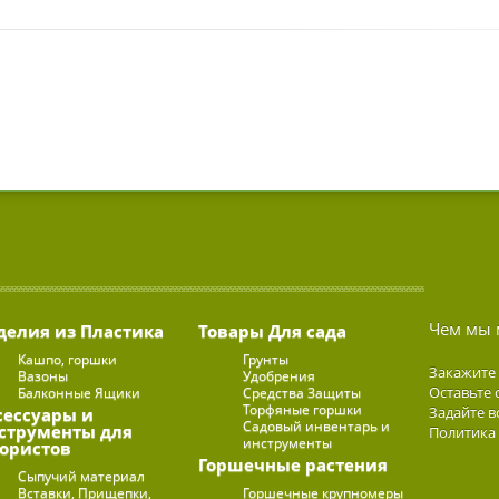
Чем мы 
делия из Пластика
Товары Для сада
Кашпо, горшки
Грунты
Закажите
Вазоны
Удобрения
Оставьте 
Балконные Ящики
Средства Защиты
Торфяные горшки
Задайте в
сессуары и
Садовый инвентарь и
струменты для
Политика
инструменты
ористов
Горшечные растения
Сыпучий материал
Вставки, Прищепки,
Горшечные крупномеры