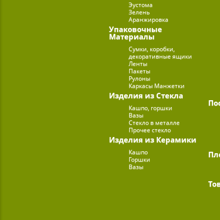
Эустома
Зелень
Аранжировка
Упаковочные
Материалы
Сумки, коробки,
декоративные ящики
Ленты
Пакеты
Рулоны
Каркасы Манжетки
Изделия из Стекла
По
Кашпо, горшки
Вазы
Стекло в металле
Прочее стекло
Изделия из Керамики
Кашпо
Пл
Горшки
Вазы
То