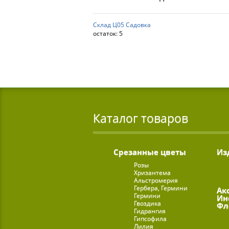
Склад Ц05 Садовка
остаток:
5
Каталог товаров
Срезанные цветы
Из
Розы
Хризантема
Альстромерия
Гербера, Гермини
Ак
Гермини
Ин
Гвоздика
Фл
Гидрангия
Гипсофила
Лилия