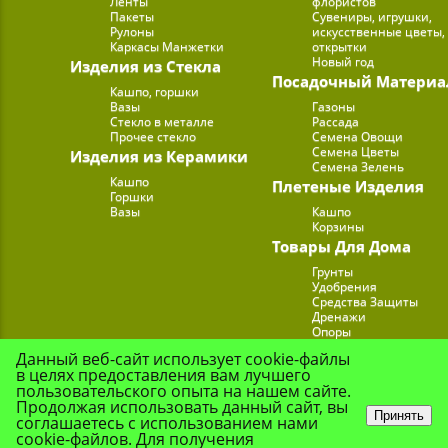
Ленты
флористов
Пакеты
Сувениры, игрушки,
Рулоны
искусственные цветы,
Каркасы Манжетки
открытки
Новый год
Изделия из Стекла
Посадочный Материа
Кашпо, горшки
Вазы
Газоны
Стекло в металле
Рассада
Прочее стекло
Семена Овощи
Семена Цветы
Изделия из Керамики
Семена Зелень
Кашпо
Плетеные Изделия
Горшки
Вазы
Кашпо
Корзины
Товары Для Дома
Грунты
Удобрения
Средства Защиты
Дренажи
Опоры
Субстраты
Данный веб-сайт использует cookie-файлы
Подставки для Цветов
в целях предоставления вам лучшего
Опрыскиватели, лейк
пользовательского опыта на нашем сайте.
Продолжая использовать данный сайт, вы
Принять
соглашаетесь с использованием нами
cookie-файлов. Для получения
© Цветочная Комп