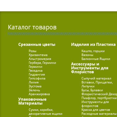
Каталог товаров
Срезанные цветы
Изделия из Пластика
Розы
Кашпо, горшки
Хризантема
Вазоны
Альстромерия
Балконные Ящики
Гербера, Гермини
Аксессуары и
Гермини
Инструменты для
Гвоздика
Флористов
Гидрангия
Гипсофила
Сыпучий материал
Лилия
Вставки, Прищепки,
Эустома
Липучки
Зелень
Бусы, Булавки
Аранжировка
Флористический Деко
Пиафлор, портбукетн
Упаковочные
Инструменты для
Материалы
флористов
Сумки, коробки,
Краска для цветов
декоративные ящики
Расходные материалы