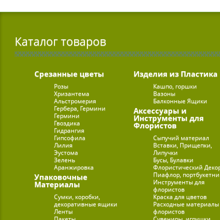
Каталог товаров
Срезанные цветы
Изделия из Пластика
Розы
Кашпо, горшки
Хризантема
Вазоны
Альстромерия
Балконные Ящики
Гербера, Гермини
Аксессуары и
Гермини
Инструменты для
Гвоздика
Флористов
Гидрангия
Гипсофила
Сыпучий материал
Лилия
Вставки, Прищепки,
Эустома
Липучки
Зелень
Бусы, Булавки
Аранжировка
Флористический Деко
Пиафлор, портбукетн
Упаковочные
Инструменты для
Материалы
флористов
Сумки, коробки,
Краска для цветов
декоративные ящики
Расходные материалы
Ленты
флористов
Пакеты
Сувениры, игрушки,