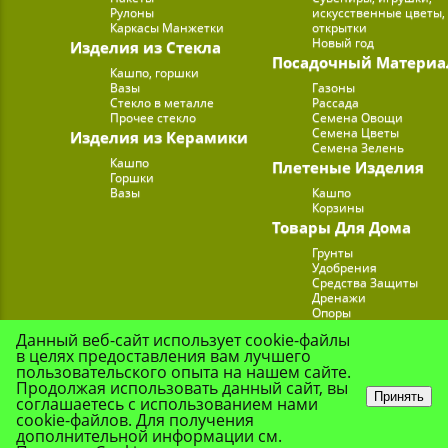
Рулоны
искусственные цветы,
Каркасы Манжетки
открытки
Новый год
Изделия из Стекла
Посадочный Материа
Кашпо, горшки
Вазы
Газоны
Стекло в металле
Рассада
Прочее стекло
Семена Овощи
Семена Цветы
Изделия из Керамики
Семена Зелень
Кашпо
Плетеные Изделия
Горшки
Вазы
Кашпо
Корзины
Товары Для Дома
Грунты
Удобрения
Средства Защиты
Дренажи
Опоры
Субстраты
Данный веб-сайт использует cookie-файлы
Подставки для Цветов
в целях предоставления вам лучшего
Опрыскиватели, лейк
пользовательского опыта на нашем сайте.
Продолжая использовать данный сайт, вы
Принять
соглашаетесь с использованием нами
cookie-файлов. Для получения
© Цветочная Комп
дополнительной информации см.