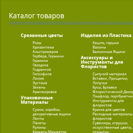
Каталог товаров
Срезанные цветы
Изделия из Пластика
Розы
Кашпо, горшки
Хризантема
Вазоны
Альстромерия
Балконные Ящики
Гербера, Гермини
Аксессуары и
Гермини
Инструменты для
Гвоздика
Флористов
Гидрангия
Гипсофила
Сыпучий материал
Лилия
Вставки, Прищепки,
Эустома
Липучки
Зелень
Бусы, Булавки
Аранжировка
Флористический Деко
Пиафлор, портбукетн
Упаковочные
Инструменты для
Материалы
флористов
Сумки, коробки,
Краска для цветов
декоративные ящики
Расходные материалы
Ленты
флористов
Пакеты
Сувениры, игрушки,
Рулоны
искусственные цветы,
Каркасы Манжетки
открытки