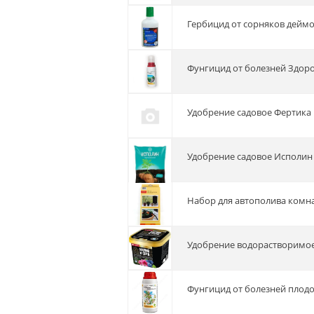
Гербицид от сорняков дейм
Фунгицид от болезней Здор
Удобрение садовое Фертика Г
Удобрение садовое Исполин 
Набор для автополива комн
Удобрение водорастворимое
Фунгицид от болезней плод