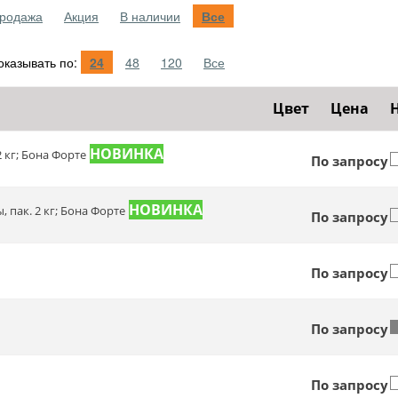
родажа
Акция
В наличии
Все
казывать по:
24
48
120
Все
Цвет
Цена
 кг; Бона Форте
По запросу
пак. 2 кг; Бона Форте
По запросу
По запросу
По запросу
По запросу