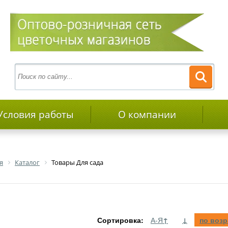
Условия работы
О компании
я
Каталог
Товары Для сада
Сортировка:
А-Я
↑
↓
по воз