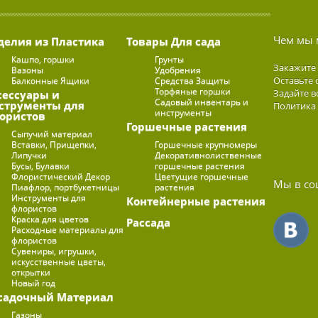
Чем мы 
делия из Пластика
Товары Для сада
Кашпо, горшки
Грунты
Закажите
Вазоны
Удобрения
Оставьте 
Балконные Ящики
Средства Защиты
Торфяные горшки
Задайте в
сессуары и
Садовый инвентарь и
струменты для
Политика
инструменты
ористов
Горшечные растения
Сыпучий материал
Вставки, Прищепки,
Горшечные крупномеры
Липучки
Декоративнолиственные
Бусы, Булавки
горшечные растения
Флористический Декор
Цветущие горшечные
Мы в со
Пиафлор, портбукетницы
растения
Инструменты для
Контейнерные растения
флористов
Краска для цветов
Рассада
Расходные материалы для
флористов
Сувениры, игрушки,
искусственные цветы,
открытки
Новый год
садочный Материал
Газоны