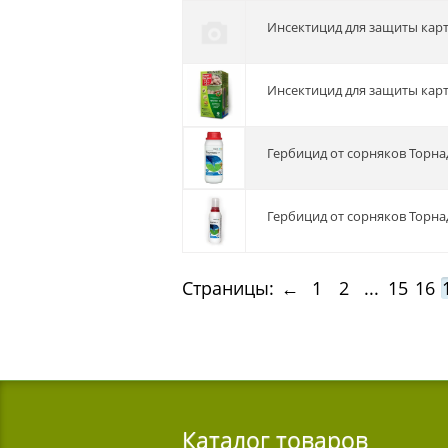
Инсектицид для защиты кар
Инсектицид для защиты кар
Гербицид от сорняков Торна
Гербицид от сорняков Торнад
Страницы:
←
1
2
...
15
16
Каталог товаров