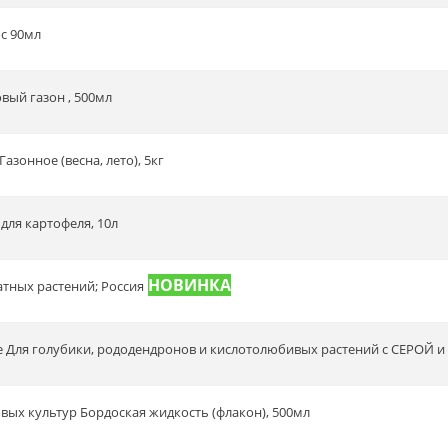
ос 90мл
овый газон , 500мл
азонное (весна, лето), 5кг
для картофеля, 10л
атных растений; Россия
 Для голубики, рододендронов и кислотолюбивых растений с СЕРОЙ и
овых культур Бордоская жидкость (флакон), 500мл