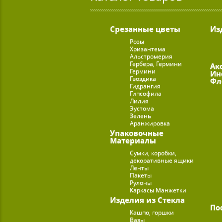
Срезанные цветы
Из
Розы
Хризантема
Альстромерия
Гербера, Гермини
Ак
Гермини
Ин
Гвоздика
Фл
Гидрангия
Гипсофила
Лилия
Эустома
Зелень
Аранжировка
Упаковочные
Материалы
Сумки, коробки,
декоративные ящики
Ленты
Пакеты
Рулоны
Каркасы Манжетки
Изделия из Стекла
По
Кашпо, горшки
Вазы