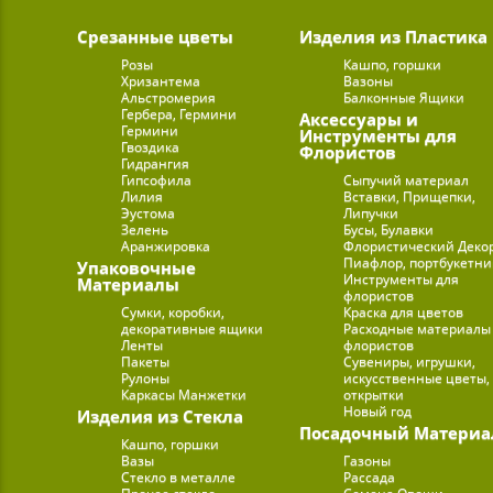
Срезанные цветы
Изделия из Пластика
Розы
Кашпо, горшки
Хризантема
Вазоны
Альстромерия
Балконные Ящики
Гербера, Гермини
Аксессуары и
Гермини
Инструменты для
Гвоздика
Флористов
Гидрангия
Гипсофила
Сыпучий материал
Лилия
Вставки, Прищепки,
Эустома
Липучки
Зелень
Бусы, Булавки
Аранжировка
Флористический Деко
Пиафлор, портбукетн
Упаковочные
Инструменты для
Материалы
флористов
Сумки, коробки,
Краска для цветов
декоративные ящики
Расходные материалы
Ленты
флористов
Пакеты
Сувениры, игрушки,
Рулоны
искусственные цветы,
Каркасы Манжетки
открытки
Новый год
Изделия из Стекла
Посадочный Материа
Кашпо, горшки
Вазы
Газоны
Стекло в металле
Рассада