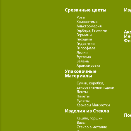
Срезанные цветы
Из
Розы
Хризантема
Альстромерия
Гербера, Гермини
Ак
Гермини
Ин
Гвоздика
Фл
Гидрангия
Гипсофила
Лилия
Эустома
Зелень
Аранжировка
Упаковочные
Материалы
Сумки, коробки,
декоративные ящики
Ленты
Пакеты
Рулоны
Каркасы Манжетки
Изделия из Стекла
По
Кашпо, горшки
Вазы
Стекло в металле