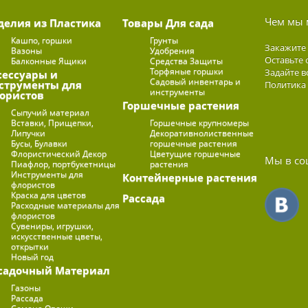
Чем мы 
делия из Пластика
Товары Для сада
Кашпо, горшки
Грунты
Закажите
Вазоны
Удобрения
Оставьте 
Балконные Ящики
Средства Защиты
Торфяные горшки
Задайте в
сессуары и
Садовый инвентарь и
струменты для
Политика
инструменты
ористов
Горшечные растения
Сыпучий материал
Вставки, Прищепки,
Горшечные крупномеры
Липучки
Декоративнолиственные
Бусы, Булавки
горшечные растения
Флористический Декор
Цветущие горшечные
Мы в со
Пиафлор, портбукетницы
растения
Инструменты для
Контейнерные растения
флористов
Краска для цветов
Рассада
Расходные материалы для
флористов
Сувениры, игрушки,
искусственные цветы,
открытки
Новый год
садочный Материал
Газоны
Рассада