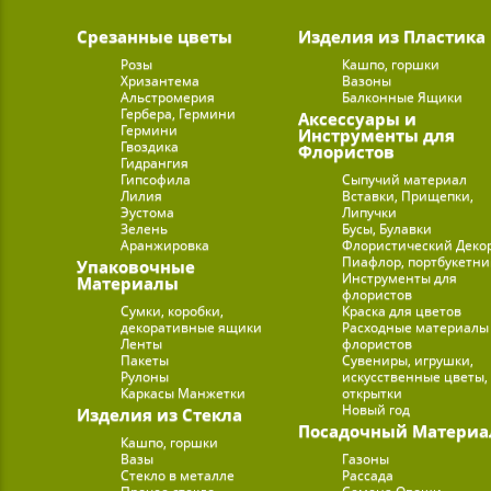
Срезанные цветы
Изделия из Пластика
Розы
Кашпо, горшки
Хризантема
Вазоны
Альстромерия
Балконные Ящики
Гербера, Гермини
Аксессуары и
Гермини
Инструменты для
Гвоздика
Флористов
Гидрангия
Гипсофила
Сыпучий материал
Лилия
Вставки, Прищепки,
Эустома
Липучки
Зелень
Бусы, Булавки
Аранжировка
Флористический Деко
Пиафлор, портбукетн
Упаковочные
Инструменты для
Материалы
флористов
Сумки, коробки,
Краска для цветов
декоративные ящики
Расходные материалы
Ленты
флористов
Пакеты
Сувениры, игрушки,
Рулоны
искусственные цветы,
Каркасы Манжетки
открытки
Новый год
Изделия из Стекла
Посадочный Материа
Кашпо, горшки
Вазы
Газоны
Стекло в металле
Рассада