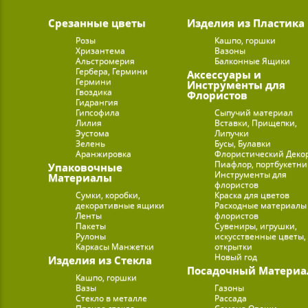
Срезанные цветы
Изделия из Пластика
Розы
Кашпо, горшки
Хризантема
Вазоны
Альстромерия
Балконные Ящики
Гербера, Гермини
Аксессуары и
Гермини
Инструменты для
Гвоздика
Флористов
Гидрангия
Гипсофила
Сыпучий материал
Лилия
Вставки, Прищепки,
Эустома
Липучки
Зелень
Бусы, Булавки
Аранжировка
Флористический Деко
Пиафлор, портбукетн
Упаковочные
Инструменты для
Материалы
флористов
Сумки, коробки,
Краска для цветов
декоративные ящики
Расходные материалы
Ленты
флористов
Пакеты
Сувениры, игрушки,
Рулоны
искусственные цветы,
Каркасы Манжетки
открытки
Новый год
Изделия из Стекла
Посадочный Материа
Кашпо, горшки
Вазы
Газоны
Стекло в металле
Рассада