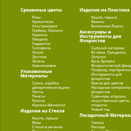
Срезанные цветы
Изделия из Пластика
Розы
Кашпо, горшки
Хризантема
Вазоны
Альстромерия
Балконные Ящики
Гербера, Гермини
Аксессуары и
Гермини
Инструменты для
Гвоздика
Флористов
Гидрангия
Гипсофила
Сыпучий материал
Лилия
Вставки, Прищепки,
Эустома
Липучки
Зелень
Бусы, Булавки
Аранжировка
Флористический Деко
Пиафлор, портбукетн
Упаковочные
Инструменты для
Материалы
флористов
Сумки, коробки,
Краска для цветов
декоративные ящики
Расходные материалы
Ленты
флористов
Пакеты
Сувениры, игрушки,
Рулоны
искусственные цветы,
Каркасы Манжетки
открытки
Новый год
Изделия из Стекла
Посадочный Материа
Кашпо, горшки
Вазы
Газоны
Стекло в металле
Рассада