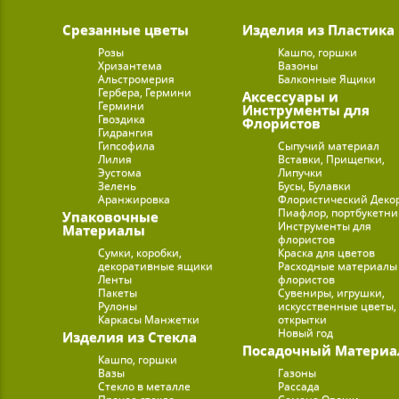
Срезанные цветы
Изделия из Пластика
Розы
Кашпо, горшки
Хризантема
Вазоны
Альстромерия
Балконные Ящики
Гербера, Гермини
Аксессуары и
Гермини
Инструменты для
Гвоздика
Флористов
Гидрангия
Гипсофила
Сыпучий материал
Лилия
Вставки, Прищепки,
Эустома
Липучки
Зелень
Бусы, Булавки
Аранжировка
Флористический Деко
Пиафлор, портбукетн
Упаковочные
Инструменты для
Материалы
флористов
Сумки, коробки,
Краска для цветов
декоративные ящики
Расходные материалы
Ленты
флористов
Пакеты
Сувениры, игрушки,
Рулоны
искусственные цветы,
Каркасы Манжетки
открытки
Новый год
Изделия из Стекла
Посадочный Материа
Кашпо, горшки
Вазы
Газоны
Стекло в металле
Рассада