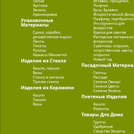
Лилия
Вставки, Прищепки,
Эустома
Липучки
Зелень
Бусы, Булавки
Аранжировка
Флористический Деко
Пиафлор, портбукетн
Упаковочные
Инструменты для
Материалы
флористов
Сумки, коробки,
Краска для цветов
декоративные ящики
Расходные материалы
Ленты
флористов
Пакеты
Сувениры, игрушки,
Рулоны
искусственные цветы,
Каркасы Манжетки
открытки
Новый год
Изделия из Стекла
Посадочный Материа
Кашпо, горшки
Вазы
Газоны
Стекло в металле
Рассада
Прочее стекло
Семена Овощи
Семена Цветы
Изделия из Керамики
Семена Зелень
Кашпо
Плетеные Изделия
Горшки
Вазы
Кашпо
Корзины
Товары Для Дома
Грунты
Удобрения
Средства Защиты