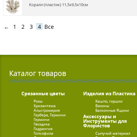
коралл (пластик) 11,5x9,5x10см
←
1
2
3
4
Все
Каталог товаров
Срезанные цветы
Изделия из Пластика
Розы
Кашпо, горшки
Хризантема
Вазоны
Альстромерия
Балконные Ящики
Гербера, Гермини
Аксессуары и
Гермини
Инструменты для
Гвоздика
Флористов
Гидрангия
Гипсофила
Сыпучий материал