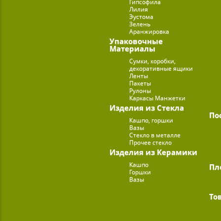
Гипсофила
Лилия
Эустома
Зелень
Аранжировка
Упаковочные
Материалы
Сумки, коробки,
декоративные ящики
Ленты
Пакеты
Рулоны
Каркасы Манжетки
Изделия из Стекла
По
Кашпо, горшки
Вазы
Стекло в металле
Прочее стекло
Изделия из Керамики
Кашпо
Пл
Горшки
Вазы
То