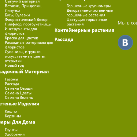
Сыпучий материал
Вставки, Прищепки,
Горшечные крупномеры
Липучки
Декоративнолиственные
Бусы, Булавки
горшечные растения
Флористический Декор
Цветущие горшечные
Мы в со
Пиафлор, портбукетницы
растения
Инструменты для
Контейнерные растения
флористов
Краска для цветов
Рассада
Расходные материалы для
флористов
Сувениры, игрушки,
искусственные цветы,
открытки
Новый год
садочный Материал
Газоны
Рассада
Семена Овощи
Семена Цветы
Семена Зелень
етеные Изделия
Кашпо
Корзины
вары Для Дома
Грунты
Удобрения