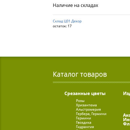
Наличие на складах
Склад Ц01 Декор
остаток:
17
Каталог товаров
Срезанные цветы
Из
Розы
Хризантема
Альстромерия
Гербера, Гермини
Ак
Гермини
Ин
Гвоздика
Фл
Гидрангия