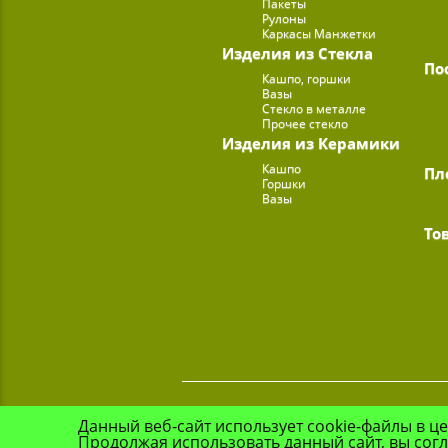
Пакеты
Рулоны
Каркасы Манжетки
Изделия из Стекла
По
Кашпо, горшки
Вазы
Стекло в металле
Прочее стекло
Изделия из Керамики
Кашпо
Пл
Горшки
Вазы
То
Данный веб-сайт использует cookie-файлы в ц
Продолжая использовать данный сайт, вы сог