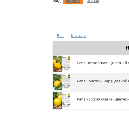
Вид:
список
плитка
Все
Каталог
Н
Репа Петровская 1 (цветной 
Репа Золотой шар (цветной 
Репа Русская сказка (цветно