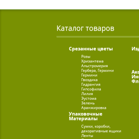
Каталог товаров
Срезанные цветы
Из
Розы
Хризантема
Альстромерия
Гербера, Гермини
Ак
Гермини
Ин
Гвоздика
Фл
Гидрангия
Гипсофила
Лилия
Эустома
Зелень
Аранжировка
Упаковочные
Материалы
Сумки, коробки,
декоративные ящики
Ленты