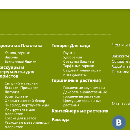
Чем мы 
делия из Пластика
Товары Для сада
Кашпо, горшки
Грунты
Закажите
Вазоны
Удобрения
Оставьте 
Балконные Ящики
Средства Защиты
Торфяные горшки
Задайте в
сессуары и
Садовый инвентарь и
струменты для
Политика
инструменты
ористов
Горшечные растения
Сыпучий материал
Вставки, Прищепки,
Горшечные крупномеры
Липучки
Декоративнолиственные
Бусы, Булавки
горшечные растения
Флористический Декор
Цветущие горшечные
Мы в со
Пиафлор, портбукетницы
растения
Инструменты для
Контейнерные растения
флористов
Краска для цветов
Рассада
Расходные материалы для
флористов