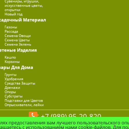
Сувениры, игрушки,
искусственные цветы,
открытки
Новый год
садочный Материал
Газоны
Рассада
Семена Овощи
Семена Цветы
Семена Зелень
етеные Изделия
Кашпо
Корзины
вары Для Дома
Грунты
Удобрения
Средства Защиты
Дренажи
Опоры
Субстраты
Подставки для Цветов
Опрыскиватели, лейки
+7 (989) 95-20-820
елях предоставления вам лучшего пользовательского оп
© Цветочная Компания "Флоранж", 2026
лашаетесь с использованием нами cookie-файлов. Для п