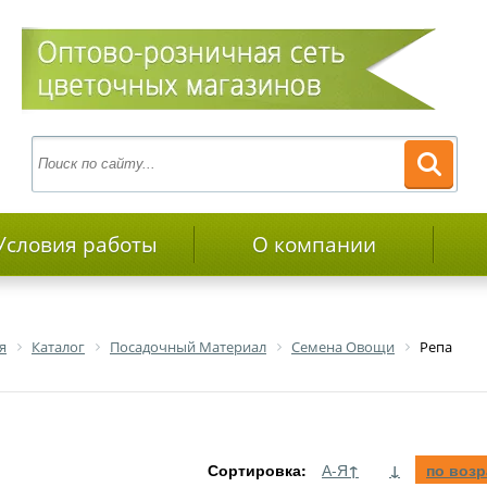
Условия работы
О компании
я
Каталог
Посадочный Материал
Семена Овощи
Репа
Сортировка:
А-Я
↑
↓
по воз