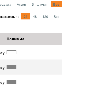
родажа
Акция
В наличии
Все
казывать по:
24
48
120
Все
Наличие
осу
осу
осу