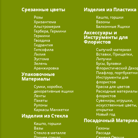
Срезанные цветы
Изделия из Пластика
Розы
Кашпо, горшки
Хризантема
Вазоны
Альстромерия
Балконные Ящики
Гербера, Гермини
Аксессуары и
Гермини
Инструменты для
Гвоздика
Флористов
Гидрангия
Гипсофила
Сыпучий материал
Лилия
Вставки, Прищепки,
Эустома
Липучки
Зелень
Бусы, Булавки
Аранжировка
Флористический Деко
Пиафлор, портбукетн
Упаковочные
Инструменты для
Материалы
флористов
Сумки, коробки,
Краска для цветов
декоративные ящики
Расходные материалы
Ленты
флористов
Пакеты
Сувениры, игрушки,
Рулоны
искусственные цветы,
Каркасы Манжетки
открытки
Новый год
Изделия из Стекла
Посадочный Материа
Кашпо, горшки
Вазы
Газоны
Стекло в металле
Рассада
Прочее стекло
Семена Овощи