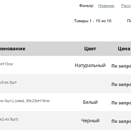
Фильтр:
Новинки
Расп
Товары 1 - 10 из 10
По
енование
Цвет
Цена
3хH13см
Натуральный
По запр
№3 из 3шт
По запр
з 3шт.), (ива), 30х23хН16см
Белый
По запр
№2 из 3шт)
Черный
По запр