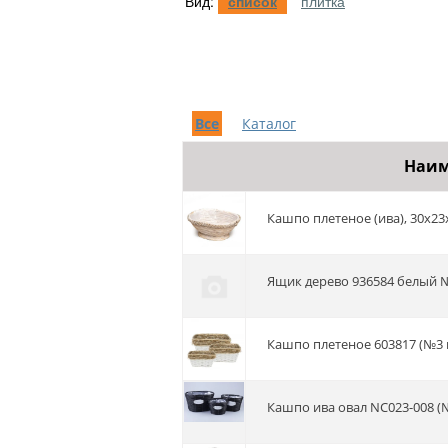
Вид:
список
плитка
Все
Каталог
Наим
Кашпо плетеное (ива), 30х2
ящик дерево 936584 белый 
Кашпо плетеное 603817 (№3 и
кашпо ива овал NC023-008 (