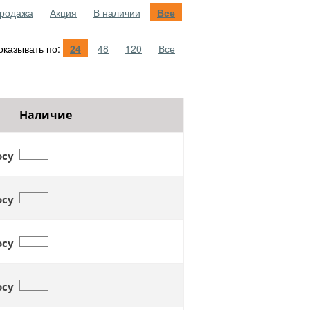
родажа
Акция
В наличии
Все
казывать по:
24
48
120
Все
Наличие
осу
осу
осу
осу