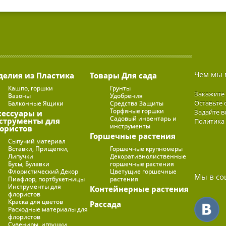
Чем мы 
делия из Пластика
Товары Для сада
Кашпо, горшки
Грунты
Закажите
Вазоны
Удобрения
Оставьте 
Балконные Ящики
Средства Защиты
Торфяные горшки
Задайте в
сессуары и
Садовый инвентарь и
струменты для
Политика
инструменты
ористов
Горшечные растения
Сыпучий материал
Вставки, Прищепки,
Горшечные крупномеры
Липучки
Декоративнолиственные
Бусы, Булавки
горшечные растения
Флористический Декор
Цветущие горшечные
Мы в со
Пиафлор, портбукетницы
растения
Инструменты для
Контейнерные растения
флористов
Краска для цветов
Рассада
Расходные материалы для
флористов
Сувениры, игрушки,