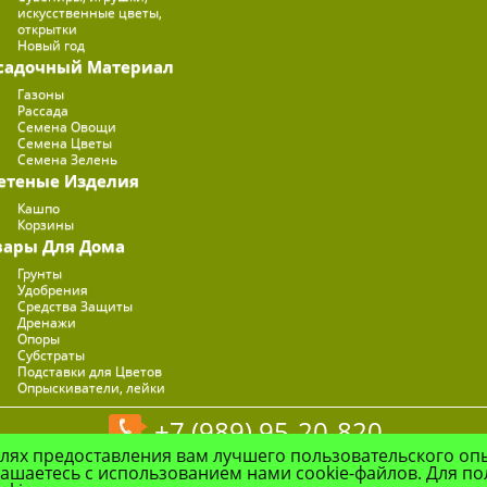
искусственные цветы,
открытки
Новый год
садочный Материал
Газоны
Рассада
Семена Овощи
Семена Цветы
Семена Зелень
етеные Изделия
Кашпо
Корзины
вары Для Дома
Грунты
Удобрения
Средства Защиты
Дренажи
Опоры
Субстраты
Подставки для Цветов
Опрыскиватели, лейки
+7 (989) 95-20-820
елях предоставления вам лучшего пользовательского оп
© Цветочная Компания "Флоранж", 2026
лашаетесь с использованием нами cookie-файлов. Для п