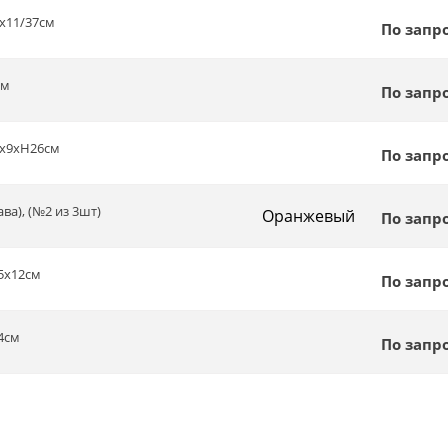
8x11/37см
По запр
см
По запр
12х9хH26см
По запр
ва), (№2 из 3шт)
Оранжевый
По запр
,5х12см
По запр
14см
По запр