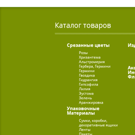
Каталог товаров
Срезанные цветы
Из
Розы
Хризантема
Альстромерия
Гербера, Гермини
Ак
Гермини
Ин
Гвоздика
Фл
Гидрангия
Гипсофила
Лилия
Эустома
Зелень
Аранжировка
Упаковочные
Материалы
Сумки, коробки,
декоративные ящики
Ленты
Пакеты