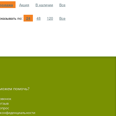
родажа
Акция
В наличии
Все
казывать по:
24
48
120
Все
можем помочь?
 звонок
отзыв
опрос
 конфиденциальности