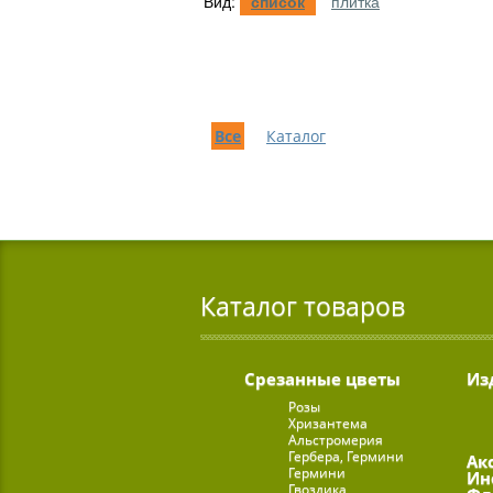
Вид:
список
плитка
Все
Каталог
Каталог товаров
Срезанные цветы
Из
Розы
Хризантема
Альстромерия
Гербера, Гермини
Ак
Гермини
Ин
Гвоздика