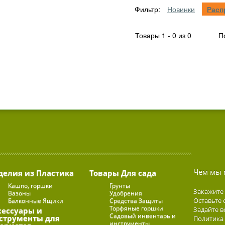
Фильтр:
Новинки
Расп
Товары 1 - 0 из 0
По
Чем мы 
делия из Пластика
Товары Для сада
Кашпо, горшки
Грунты
Закажите
Вазоны
Удобрения
Оставьте 
Балконные Ящики
Средства Защиты
Торфяные горшки
Задайте в
сессуары и
Садовый инвентарь и
струменты для
Политика
инструменты