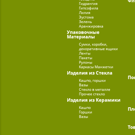
Фл
Гидрангия
Гипсофила
Лилия
Эустома
Зелень
Аранжировка
Упаковочные
Материалы
Сумки, коробки,
декоративные ящики
Ленты
Пакеты
Рулоны
Каркасы Манжетки
Изделия из Стекла
По
Кашпо, горшки
Вазы
Стекло в металле
Прочее стекло
Изделия из Керамики
Кашпо
Пл
Горшки
Вазы
То