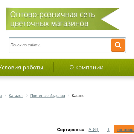
Условия работы
О компании
я
Каталог
Плетеные Изделия
Кашпо
Сортировка:
А-Я
↑
↓
по воз