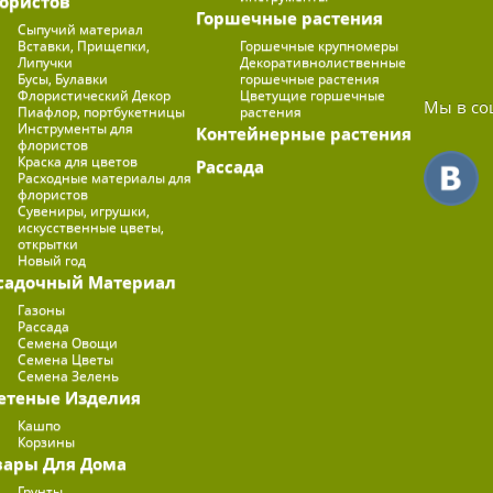
ористов
Горшечные растения
Сыпучий материал
Вставки, Прищепки,
Горшечные крупномеры
Липучки
Декоративнолиственные
Бусы, Булавки
горшечные растения
Флористический Декор
Цветущие горшечные
Мы в со
Пиафлор, портбукетницы
растения
Инструменты для
Контейнерные растения
флористов
Краска для цветов
Рассада
Расходные материалы для
флористов
Сувениры, игрушки,
искусственные цветы,
открытки
Новый год
садочный Материал
Газоны
Рассада
Семена Овощи
Семена Цветы
Семена Зелень
етеные Изделия
Кашпо
Корзины
вары Для Дома
Грунты