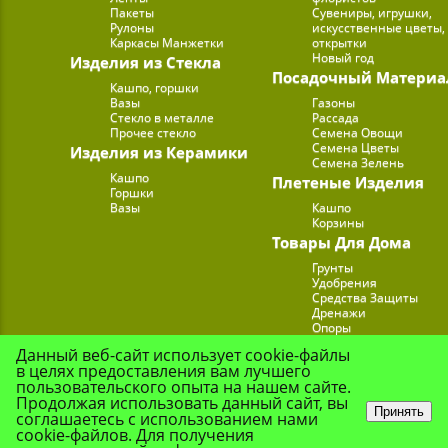
Пакеты
Сувениры, игрушки,
Рулоны
искусственные цветы,
Каркасы Манжетки
открытки
Новый год
Изделия из Стекла
Посадочный Материа
Кашпо, горшки
Вазы
Газоны
Стекло в металле
Рассада
Прочее стекло
Семена Овощи
Семена Цветы
Изделия из Керамики
Семена Зелень
Кашпо
Плетеные Изделия
Горшки
Вазы
Кашпо
Корзины
Товары Для Дома
Грунты
Удобрения
Средства Защиты
Дренажи
Опоры
Субстраты
Данный веб-сайт использует cookie-файлы
Подставки для Цветов
в целях предоставления вам лучшего
Опрыскиватели, лейк
пользовательского опыта на нашем сайте.
Продолжая использовать данный сайт, вы
Принять
соглашаетесь с использованием нами
cookie-файлов. Для получения
© Цветочная Комп