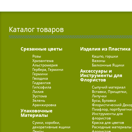
Каталог товаров
Срезанные цветы
Изделия из Пластика
Розы
Кашпо, горшки
Хризантема
Вазоны
Альстромерия
Балконные Ящики
Гербера, Гермини
Аксессуары и
Гермини
Инструменты для
Гвоздика
Флористов
Гидрангия
Гипсофила
Сыпучий материал
Лилия
Вставки, Прищепки,
Эустома
Липучки
Зелень
Бусы, Булавки
Аранжировка
Флористический Деко
Пиафлор, портбукетн
Упаковочные
Инструменты для
Материалы
флористов
Сумки, коробки,
Краска для цветов
декоративные ящики
Расходные материалы
Ленты
флористов