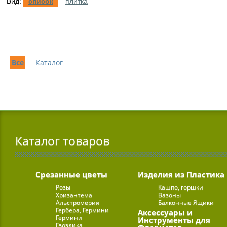
Вид:
список
плитка
Все
Каталог
Каталог товаров
Срезанные цветы
Изделия из Пластика
Розы
Кашпо, горшки
Хризантема
Вазоны
Альстромерия
Балконные Ящики
Гербера, Гермини
Аксессуары и
Гермини
Инструменты для
Гвоздика