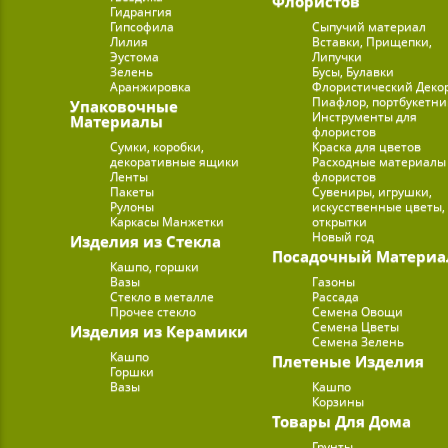
Флористов
Гидрангия
Гипсофила
Сыпучий материал
Лилия
Вставки, Прищепки,
Эустома
Липучки
Зелень
Бусы, Булавки
Аранжировка
Флористический Деко
Пиафлор, портбукетн
Упаковочные
Инструменты для
Материалы
флористов
Сумки, коробки,
Краска для цветов
декоративные ящики
Расходные материалы
Ленты
флористов
Пакеты
Сувениры, игрушки,
Рулоны
искусственные цветы,
Каркасы Манжетки
открытки
Новый год
Изделия из Стекла
Посадочный Материа
Кашпо, горшки
Вазы
Газоны
Стекло в металле
Рассада
Прочее стекло
Семена Овощи
Семена Цветы
Изделия из Керамики
Семена Зелень
Кашпо
Плетеные Изделия
Горшки
Вазы
Кашпо
Корзины
Товары Для Дома
Грунты