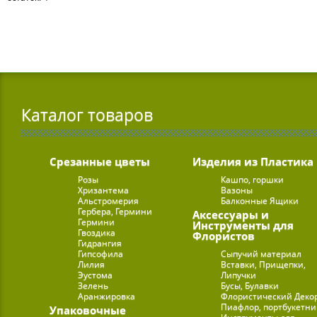
Каталог товаров
Срезанные цветы
Изделия из Пластика
Розы
Кашпо, горшки
Хризантема
Вазоны
Альстромерия
Балконные Ящики
Гербера, Гермини
Аксессуары и
Гермини
Инструменты для
Гвоздика
Флористов
Гидрангия
Гипсофила
Сыпучий материал
Лилия
Вставки, Прищепки,
Эустома
Липучки
Зелень
Бусы, Булавки
Аранжировка
Флористический Деко
Пиафлор, портбукетн
Упаковочные