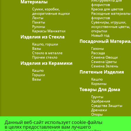
Инструменты для
Материалы
флористов
Сумки, коробки,
Краска для цветов
декоративные ящики
Расходные материалы
Ленты
флористов
Пакеты
Сувениры, игрушки,
Рулоны
искусственные цветы,
Каркасы Манжетки
открытки
Новый год
Изделия из Стекла
Посадочный Материа
Кашпо, горшки
Вазы
Газоны
Стекло в металле
Рассада
Прочее стекло
Семена Овощи
Семена Цветы
Изделия из Керамики
Семена Зелень
Кашпо
Плетеные Изделия
Горшки
Вазы
Кашпо
Корзины
Товары Для Дома
Грунты
Удобрения
Средства Защиты
Дренажи
Опоры
Субстраты
Данный веб-сайт использует cookie-файлы
Подставки для Цветов
в целях предоставления вам лучшего
Опрыскиватели, лейк