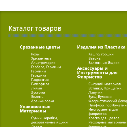
Каталог товаров
Срезанные цветы
Изделия из Пластика
Розы
Кашпо, горшки
Хризантема
Вазоны
Альстромерия
Балконные Ящики
Гербера, Гермини
Аксессуары и
Гермини
Инструменты для
Гвоздика
Флористов
Гидрангия
Гипсофила
Сыпучий материал
Лилия
Вставки, Прищепки,
Эустома
Липучки
Зелень
Бусы, Булавки
Аранжировка
Флористический Деко
Пиафлор, портбукетн
Упаковочные
Инструменты для
Материалы
флористов
Сумки, коробки,
Краска для цветов
декоративные ящики
Расходные материалы
Ленты
флористов