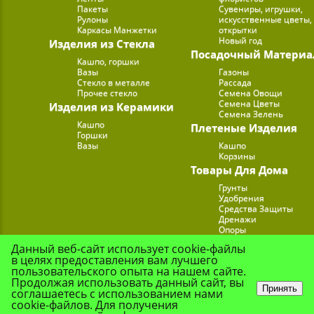
Пакеты
Сувениры, игрушки,
Рулоны
искусственные цветы,
Каркасы Манжетки
открытки
Новый год
Изделия из Стекла
Посадочный Материа
Кашпо, горшки
Вазы
Газоны
Стекло в металле
Рассада
Прочее стекло
Семена Овощи
Семена Цветы
Изделия из Керамики
Семена Зелень
Кашпо
Плетеные Изделия
Горшки
Вазы
Кашпо
Корзины
Товары Для Дома
Грунты
Удобрения
Средства Защиты
Дренажи
Опоры
Субстраты
Данный веб-сайт использует cookie-файлы
Подставки для Цветов
в целях предоставления вам лучшего
Опрыскиватели, лейк
пользовательского опыта на нашем сайте.
Продолжая использовать данный сайт, вы
Принять
соглашаетесь с использованием нами
cookie-файлов. Для получения
© Цветочная Комп