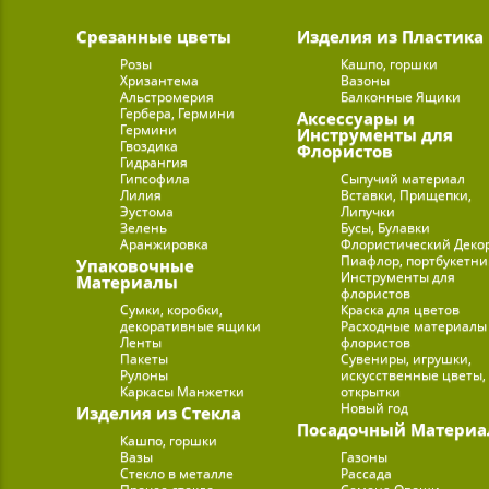
Срезанные цветы
Изделия из Пластика
Розы
Кашпо, горшки
Хризантема
Вазоны
Альстромерия
Балконные Ящики
Гербера, Гермини
Аксессуары и
Гермини
Инструменты для
Гвоздика
Флористов
Гидрангия
Гипсофила
Сыпучий материал
Лилия
Вставки, Прищепки,
Эустома
Липучки
Зелень
Бусы, Булавки
Аранжировка
Флористический Деко
Пиафлор, портбукетн
Упаковочные
Инструменты для
Материалы
флористов
Сумки, коробки,
Краска для цветов
декоративные ящики
Расходные материалы
Ленты
флористов
Пакеты
Сувениры, игрушки,
Рулоны
искусственные цветы,
Каркасы Манжетки
открытки
Новый год
Изделия из Стекла
Посадочный Материа
Кашпо, горшки
Вазы
Газоны
Стекло в металле
Рассада