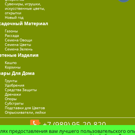
Сувениры, игрушки,
искусственные цветы,
открытки
Новый год
садочный Материал
Газоны
Рассада
Семена Овощи
Семена Цветы
Семена Зелень
етеные Изделия
Кашпо
Корзины
вары Для Дома
Грунты
Удобрения
Средства Защиты
Дренажи
Опоры
Субстраты
Подставки для Цветов
Опрыскиватели, лейки
+7 (989) 95-20-820
елях предоставления вам лучшего пользовательского оп
© Цветочная Компания "Флоранж", 2026