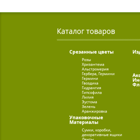
Каталог товаров
Срезанные цветы
Из
Розы
Хризантема
Альстромерия
Гербера, Гермини
Ак
Гермини
Ин
Гвоздика
Фл
Гидрангия
Гипсофила
Лилия
Эустома
Зелень
Аранжировка
Упаковочные
Материалы
Сумки, коробки,
декоративные ящики
Ленты