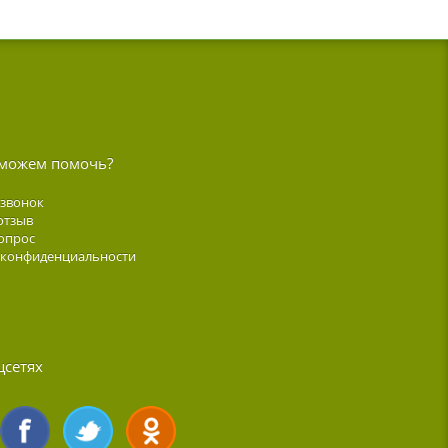
можем помочь?
 звонок
отзыв
опрос
 конфиденциальности
цсетях