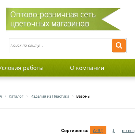
Условия работы
О компании
я
Каталог
Изделия из Пластика
Вазоны
Сортировка:
А-Я
↑
↓
по во