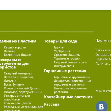
Чем мы 
делия из Пластика
Товары Для сада
Кашпо, горшки
Грунты
Закажите
Вазоны
Удобрения
Оставьте 
Балконные Ящики
Средства Защиты
Торфяные горшки
Задайте в
сессуары и
Садовый инвентарь и
струменты для
Политика
инструменты
ористов
Горшечные растения
Сыпучий материал
Вставки, Прищепки,
Горшечные крупномеры
Липучки
Декоративнолиственные
Бусы, Булавки
горшечные растения
Флористический Декор
Цветущие горшечные
Мы в со
Пиафлор, портбукетницы
растения
Инструменты для
Контейнерные растения
флористов
Краска для цветов
Рассада
Расходные материалы для
флористов