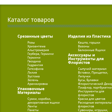
Каталог товаров
Срезанные цветы
Изделия из Пластика
Розы
Кашпо, горшки
Хризантема
Вазоны
Альстромерия
Балконные Ящики
Гербера, Гермини
Аксессуары и
Гермини
Инструменты для
Гвоздика
Флористов
Гидрангия
Гипсофила
Сыпучий материал
Лилия
Вставки, Прищепки,
Эустома
Липучки
Зелень
Бусы, Булавки
Аранжировка
Флористический Деко
Пиафлор, портбукетн
Упаковочные
Инструменты для
Материалы
флористов
Сумки, коробки,
Краска для цветов
декоративные ящики
Расходные материалы
Ленты
флористов
Пакеты
Сувениры, игрушки,