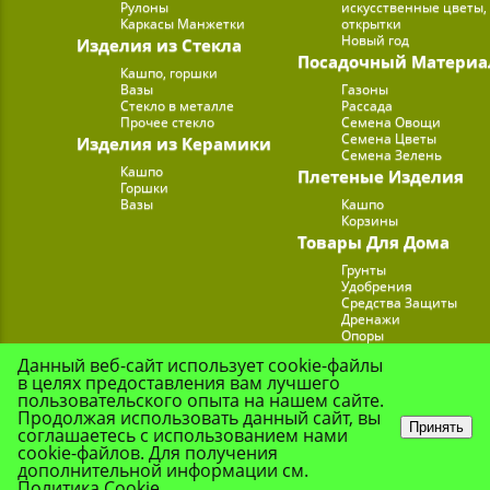
Рулоны
искусственные цветы,
Каркасы Манжетки
открытки
Новый год
Изделия из Стекла
Посадочный Материа
Кашпо, горшки
Вазы
Газоны
Стекло в металле
Рассада
Прочее стекло
Семена Овощи
Семена Цветы
Изделия из Керамики
Семена Зелень
Кашпо
Плетеные Изделия
Горшки
Вазы
Кашпо
Корзины
Товары Для Дома
Грунты
Удобрения
Средства Защиты
Дренажи
Опоры
Субстраты
Данный веб-сайт использует cookie-файлы
Подставки для Цветов
в целях предоставления вам лучшего
Опрыскиватели, лейк
пользовательского опыта на нашем сайте.
Продолжая использовать данный сайт, вы
Принять
соглашаетесь с использованием нами
cookie-файлов. Для получения
© Цветочная Комп
дополнительной информации см.
Политика Cookie
.