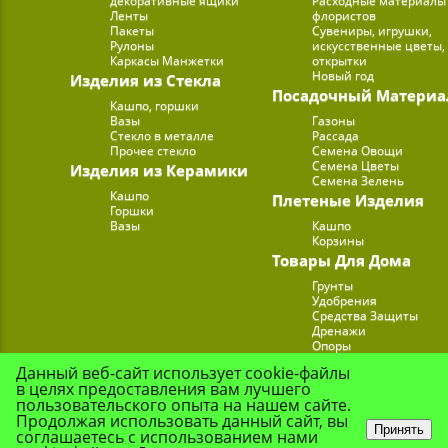
декоративные ящики
Расходные материалы
Ленты
флористов
Пакеты
Сувениры, игрушки,
Рулоны
искусственные цветы,
Каркасы Манжетки
открытки
Новый год
Изделия из Стекла
Посадочный Материа
Кашпо, горшки
Вазы
Газоны
Стекло в металле
Рассада
Прочее стекло
Семена Овощи
Семена Цветы
Изделия из Керамики
Семена Зелень
Кашпо
Плетеные Изделия
Горшки
Вазы
Кашпо
Корзины
Товары Для Дома
Грунты
Удобрения
Средства Защиты
Дренажи
Опоры
Субстраты
Данный веб-сайт использует cookie-файлы
Подставки для Цветов
в целях предоставления вам лучшего
Опрыскиватели, лейк
пользовательского опыта на нашем сайте.
Продолжая использовать данный сайт, вы
Принять
соглашаетесь с использованием нами