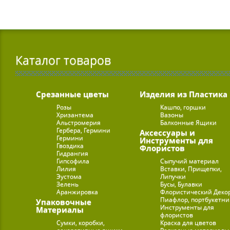
Каталог товаров
Срезанные цветы
Изделия из Пластика
Розы
Кашпо, горшки
Хризантема
Вазоны
Альстромерия
Балконные Ящики
Гербера, Гермини
Аксессуары и
Гермини
Инструменты для
Гвоздика
Флористов
Гидрангия
Гипсофила
Сыпучий материал
Лилия
Вставки, Прищепки,
Эустома
Липучки
Зелень
Бусы, Булавки
Аранжировка
Флористический Деко
Пиафлор, портбукетн
Упаковочные
Инструменты для
Материалы
флористов
Сумки, коробки,
Краска для цветов