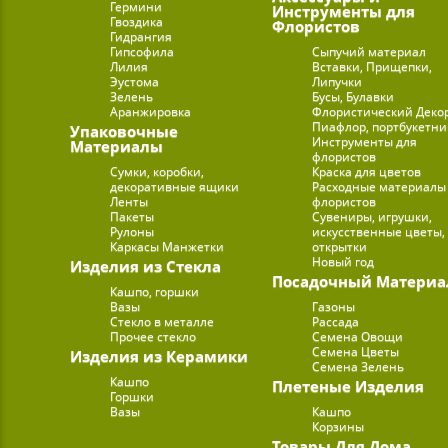
Гермини
Инструменты для
Гвоздика
Флористов
Гидрангия
Гипсофила
Сыпучий материал
Лилия
Вставки, Прищепки,
Эустома
Липучки
Зелень
Бусы, Булавки
Аранжировка
Флористический Деко
Пиафлор, портбукетн
Упаковочные
Инструменты для
Материалы
флористов
Сумки, коробки,
Краска для цветов
декоративные ящики
Расходные материалы
Ленты
флористов
Пакеты
Сувениры, игрушки,
Рулоны
искусственные цветы,
Каркасы Манжетки
открытки
Новый год
Изделия из Стекла
Посадочный Материа
Кашпо, горшки
Вазы
Газоны
Стекло в металле
Рассада
Прочее стекло
Семена Овощи
Семена Цветы
Изделия из Керамики
Семена Зелень
Кашпо
Плетеные Изделия
Горшки
Вазы
Кашпо
Корзины
Товары Для Дома