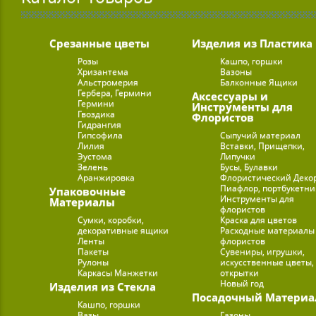
Срезанные цветы
Изделия из Пластика
Розы
Кашпо, горшки
Хризантема
Вазоны
Альстромерия
Балконные Ящики
Гербера, Гермини
Аксессуары и
Гермини
Инструменты для
Гвоздика
Флористов
Гидрангия
Гипсофила
Сыпучий материал
Лилия
Вставки, Прищепки,
Эустома
Липучки
Зелень
Бусы, Булавки
Аранжировка
Флористический Деко
Пиафлор, портбукетн
Упаковочные
Инструменты для
Материалы
флористов
Сумки, коробки,
Краска для цветов
декоративные ящики
Расходные материалы
Ленты
флористов
Пакеты
Сувениры, игрушки,
Рулоны
искусственные цветы,
Каркасы Манжетки
открытки
Новый год
Изделия из Стекла
Посадочный Материа
Кашпо, горшки
Вазы
Газоны